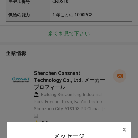
モデル番号
CND310
供給の能力
1 年ごとの 1000PCS
多くを見て下さい
企業情報
Shenzhen Consnant
Technology Co., Ltd. メーカー
プロフィール
Building B6, Junfeng Industrial
Park, Fuyong Town, Bao'an District,
Shenzhen City, 518103 P.R.China ,中
国
5.0
確認された製造者
メッセージ