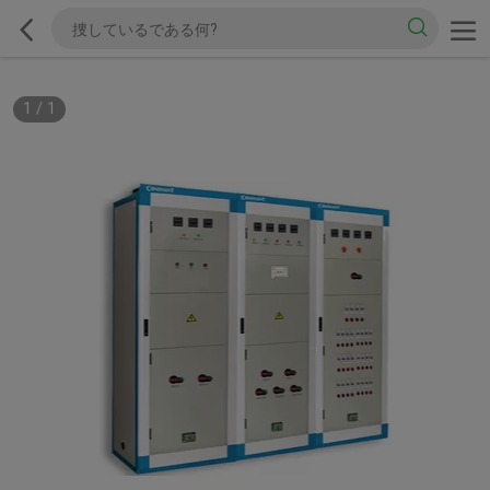
1
/
1