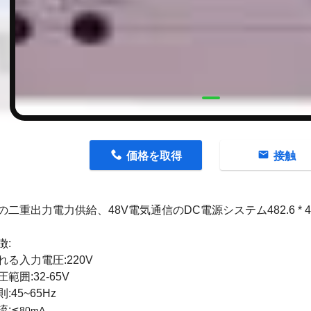
n
価格を取得
接触
二重出力電力供給、48V電気通信のDC電源システム482.6 * 43 
徴:
れる入力電圧:220V
範囲:32-65V
:45~65Hz
流:
≦80mA