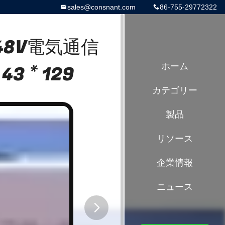
sales@consnant.com
86-755-29772322
8V電気通信
3 * 129
ホーム
カテゴリー
製品
リソース
企業情報
ニュース