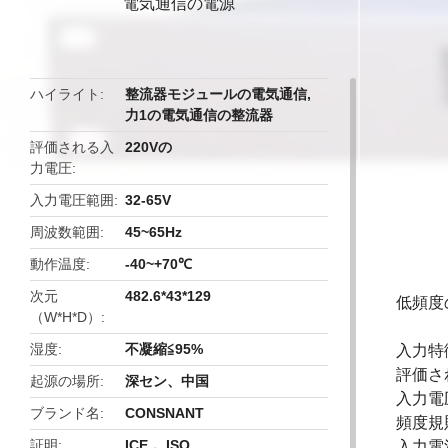
電気通信の電源
butto
ハイライト
整流器モジュールの電気通信
,
力1の電気通信の整流器
評価される入
220Vの
力電圧
入力電圧範囲
32-65V
周波数範囲
45~65Hz
動作温度
-40~+70℃
次元
482.6*43*129
低頻度の
（W*H*D）
湿度
不凝縮≦95%
入力特
評価さ
起源の場所
深セン、中国
入力電圧
ブランド名
CONSNANT
頻度規則
証明
ICE， ISO
入力電